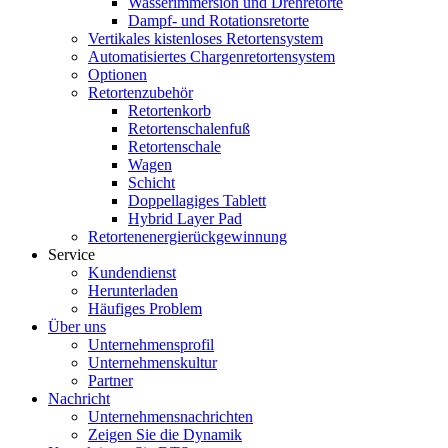
Wasserimmersion und Drehretorte
Dampf- und Rotationsretorte
Vertikales kistenloses Retortensystem
Automatisiertes Chargenretortensystem
Optionen
Retortenzubehör
Retortenkorb
Retortenschalenfuß
Retortenschale
Wagen
Schicht
Doppellagiges Tablett
Hybrid Layer Pad
Retortenenergierückgewinnung
Service
Kundendienst
Herunterladen
Häufiges Problem
Über uns
Unternehmensprofil
Unternehmenskultur
Partner
Nachricht
Unternehmensnachrichten
Zeigen Sie die Dynamik