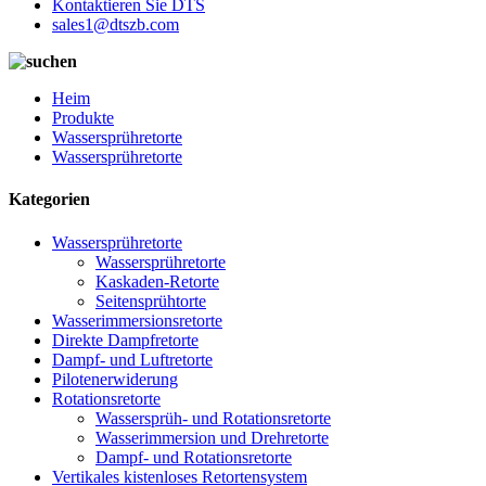
Kontaktieren Sie DTS
sales1@dtszb.com
Heim
Produkte
Wassersprühretorte
Wassersprühretorte
Kategorien
Wassersprühretorte
Wassersprühretorte
Kaskaden-Retorte
Seitensprühtorte
Wasserimmersionsretorte
Direkte Dampfretorte
Dampf- und Luftretorte
Pilotenerwiderung
Rotationsretorte
Wassersprüh- und Rotationsretorte
Wasserimmersion und Drehretorte
Dampf- und Rotationsretorte
Vertikales kistenloses Retortensystem