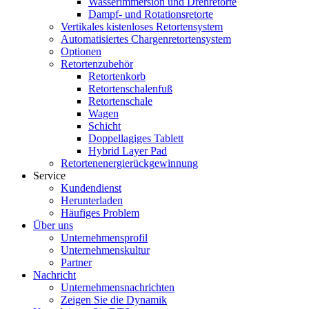
Wasserimmersion und Drehretorte
Dampf- und Rotationsretorte
Vertikales kistenloses Retortensystem
Automatisiertes Chargenretortensystem
Optionen
Retortenzubehör
Retortenkorb
Retortenschalenfuß
Retortenschale
Wagen
Schicht
Doppellagiges Tablett
Hybrid Layer Pad
Retortenenergierückgewinnung
Service
Kundendienst
Herunterladen
Häufiges Problem
Über uns
Unternehmensprofil
Unternehmenskultur
Partner
Nachricht
Unternehmensnachrichten
Zeigen Sie die Dynamik