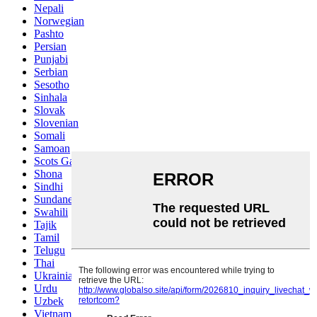
Nepali
Norwegian
Pashto
Persian
Punjabi
Serbian
Sesotho
Sinhala
Slovak
Slovenian
Somali
Samoan
Scots Gaelic
Shona
Sindhi
Sundanese
Swahili
Tajik
Tamil
Telugu
Thai
Ukrainian
Urdu
Uzbek
Vietnamese