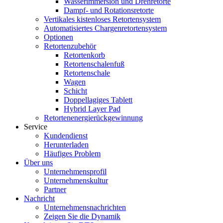
Wasserimmersion und Drehretorte
Dampf- und Rotationsretorte
Vertikales kistenloses Retortensystem
Automatisiertes Chargenretortensystem
Optionen
Retortenzubehör
Retortenkorb
Retortenschalenfuß
Retortenschale
Wagen
Schicht
Doppellagiges Tablett
Hybrid Layer Pad
Retortenenergierückgewinnung
Service
Kundendienst
Herunterladen
Häufiges Problem
Über uns
Unternehmensprofil
Unternehmenskultur
Partner
Nachricht
Unternehmensnachrichten
Zeigen Sie die Dynamik