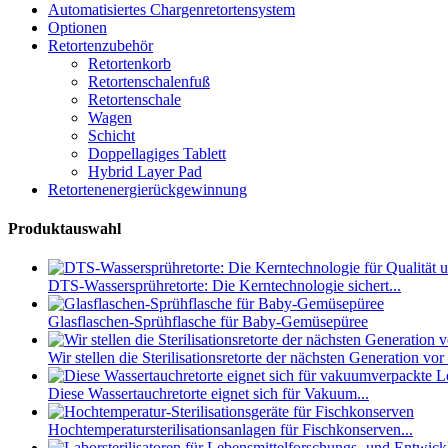
Automatisiertes Chargenretortensystem
Optionen
Retortenzubehör
Retortenkorb
Retortenschalenfuß
Retortenschale
Wagen
Schicht
Doppellagiges Tablett
Hybrid Layer Pad
Retortenenergierückgewinnung
Produktauswahl
DTS-Wassersprühretorte: Die Kerntechnologie sichert...
Glasflaschen-Sprühflasche für Baby-Gemüsepüree
Wir stellen die Sterilisationsretorte der nächsten Generation vor
Diese Wassertauchretorte eignet sich für Vakuum...
Hochtemperatursterilisationsanlagen für Fischkonserven...