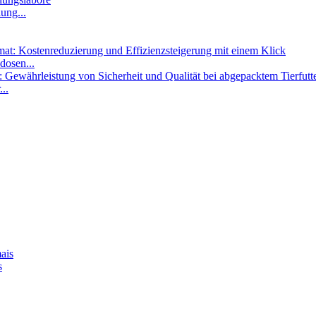
ung...
dosen...
..
s