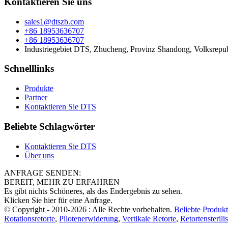
Kontaktieren Sie uns
sales1@dtszb.com
+86 18953636707
+86 18953636707
Industriegebiet DTS, Zhucheng, Provinz Shandong, Volksrepu
Schnelllinks
Produkte
Partner
Kontaktieren Sie DTS
Beliebte Schlagwörter
Kontaktieren Sie DTS
Über uns
ANFRAGE SENDEN:
BEREIT, MEHR ZU ERFAHREN
Es gibt nichts Schöneres, als das Endergebnis zu sehen.
Klicken Sie hier für eine Anfrage.
© Copyright - 2010-2026 : Alle Rechte vorbehalten.
Beliebte Produk
Rotationsretorte
,
Pilotenerwiderung
,
Vertikale Retorte
,
Retortensterilis