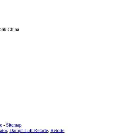
blik China
te
-
Sitemap
ator
,
Dampf-Luft-Retorte
,
Retorte
,