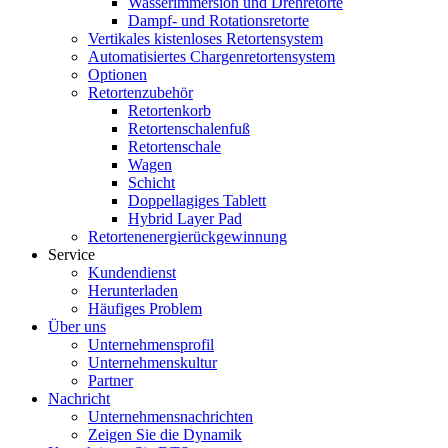
Wasserimmersion und Drehretorte
Dampf- und Rotationsretorte
Vertikales kistenloses Retortensystem
Automatisiertes Chargenretortensystem
Optionen
Retortenzubehör
Retortenkorb
Retortenschalenfuß
Retortenschale
Wagen
Schicht
Doppellagiges Tablett
Hybrid Layer Pad
Retortenenergierückgewinnung
Service
Kundendienst
Herunterladen
Häufiges Problem
Über uns
Unternehmensprofil
Unternehmenskultur
Partner
Nachricht
Unternehmensnachrichten
Zeigen Sie die Dynamik