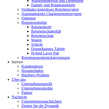
Wasserimmersion und Drehretorte
Dampf- und Rotationsretorte
Vertikales kistenloses Retortensystem
Automatisiertes Chargenretortensystem
Optionen
Retortenzubehör
Retortenkorb
Retortenschalenfuß
Retortenschale
Wagen
Schicht
Doppellagiges Tablett
Hybrid Layer Pad
Retortenenergierückgewinnung
Service
Kundendienst
Herunterladen
Häufiges Problem
Über uns
Unternehmensprofil
Unternehmenskultur
Partner
Nachricht
Unternehmensnachrichten
Zeigen Sie die Dynamik