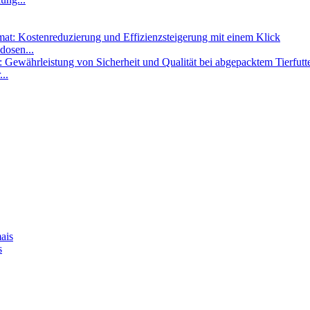
dosen...
..
s