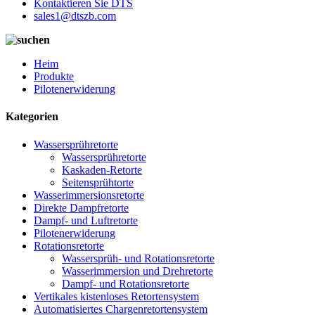
Kontaktieren Sie DTS
sales1@dtszb.com
Heim
Produkte
Pilotenerwiderung
Kategorien
Wassersprühretorte
Wassersprühretorte
Kaskaden-Retorte
Seitensprühtorte
Wasserimmersionsretorte
Direkte Dampfretorte
Dampf- und Luftretorte
Pilotenerwiderung
Rotationsretorte
Wassersprüh- und Rotationsretorte
Wasserimmersion und Drehretorte
Dampf- und Rotationsretorte
Vertikales kistenloses Retortensystem
Automatisiertes Chargenretortensystem