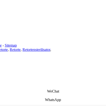
te
-
Sitemap
etorte
,
Retorte
,
Retortensterilisator
,
WeChat
WhatsApp