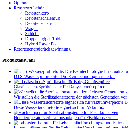
Optionen
Retortenzubehör
Retortenkorb
Retortenschalenfuß
Retortenschale
Wagen
Schicht
Doppellagiges Tablett
Hybrid Layer Pad
Retortenenergierückgewinnung
Produktauswahl
DTS-Wassersprühretorte: Die Kerntechnologie sichert...
Glasflaschen-Sprühflasche für Baby-Gemüsepüree
Wir stellen die Sterilisationsretorte der nächsten Generation vor
Diese Wassertauchretorte eignet sich für Vakuum...
Hochtemperatursterilisationsanlagen für Fischkonserven...
Laborsterilisatoren für die Lebensmittelforschung und -entwickl