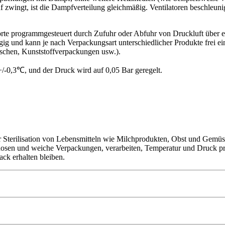
auf zwingt, ist die Dampfverteilung gleichmäßig. Ventilatoren beschl
e programmgesteuert durch Zufuhr oder Abfuhr von Druckluft über ein 
und kann je nach Verpackungsart unterschiedlicher Produkte frei einges
laschen, Kunststoffverpackungen usw.).
+/-0,3℃, und der Druck wird auf 0,05 Bar geregelt.
ur Sterilisation von Lebensmitteln wie Milchprodukten, Obst und Gemüs
osen und weiche Verpackungen, verarbeiten, Temperatur und Druck präzise
ck erhalten bleiben.