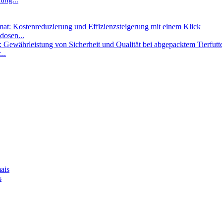
dosen...
..
s