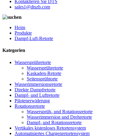
Kontaktieren Sie DTS
sales1@dtszb.com
Heim
Produkte
Dampf-Luft-Retorte
Kategorien
Wassersprühretorte
Wassersprühretorte
Kaskaden-Retorte
Seitensprühtorte
Wasserimmersionsretorte
Direkte Dampfretorte
Dampf- und Luftretorte
Pilotenerwiderung
Rotationsretorte
Wassersprüh- und Rotationsretorte
Wasserimmersion und Drehretorte
Dampf- und Rotationsretorte
Vertikales kistenloses Retortensystem
Automatisiertes Chargenretortensystem