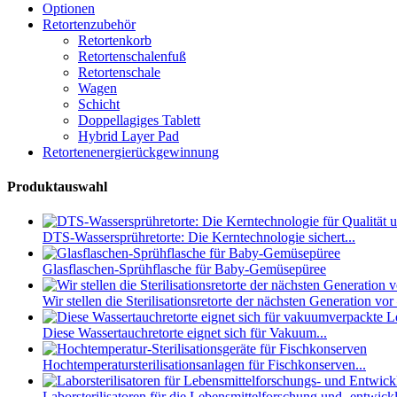
Optionen
Retortenzubehör
Retortenkorb
Retortenschalenfuß
Retortenschale
Wagen
Schicht
Doppellagiges Tablett
Hybrid Layer Pad
Retortenenergierückgewinnung
Produktauswahl
DTS-Wassersprühretorte: Die Kerntechnologie sichert...
Glasflaschen-Sprühflasche für Baby-Gemüsepüree
Wir stellen die Sterilisationsretorte der nächsten Generation vor
Diese Wassertauchretorte eignet sich für Vakuum...
Hochtemperatursterilisationsanlagen für Fischkonserven...
Laborsterilisatoren für die Lebensmittelforschung und -entwickl