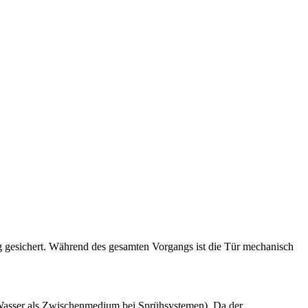
lung gesichert. Während des gesamten Vorgangs ist die Tür mechanisch
 Wasser als Zwischenmedium bei Sprühsystemen). Da der