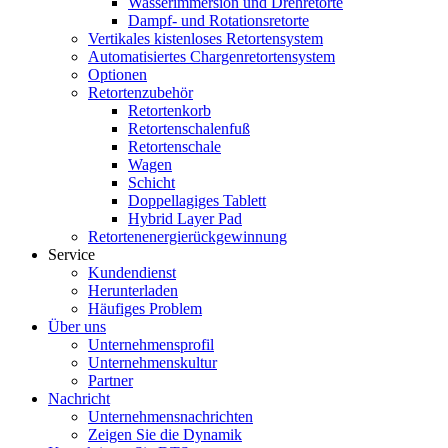
Wasserimmersion und Drehretorte
Dampf- und Rotationsretorte
Vertikales kistenloses Retortensystem
Automatisiertes Chargenretortensystem
Optionen
Retortenzubehör
Retortenkorb
Retortenschalenfuß
Retortenschale
Wagen
Schicht
Doppellagiges Tablett
Hybrid Layer Pad
Retortenenergierückgewinnung
Service
Kundendienst
Herunterladen
Häufiges Problem
Über uns
Unternehmensprofil
Unternehmenskultur
Partner
Nachricht
Unternehmensnachrichten
Zeigen Sie die Dynamik