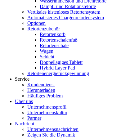
Wasserimmersion und Drehretorte
Dampf- und Rotationsretorte
Vertikales kistenloses Retortensystem
Automatisiertes Chargenretortensystem
Optionen
Retortenzubehör
Retortenkorb
Retortenschalenfuß
Retortenschale
Wagen
Schicht
Doppellagiges Tablett
Hybrid Layer Pad
Retortenenergierückgewinnung
Service
Kundendienst
Herunterladen
Häufiges Problem
Über uns
Unternehmensprofil
Unternehmenskultur
Partner
Nachricht
Unternehmensnachrichten
Zeigen Sie die Dynamik