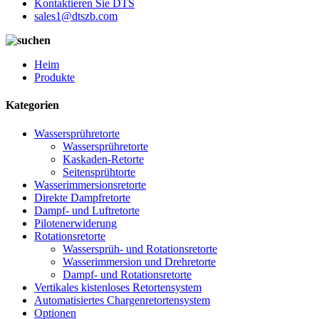
Kontaktieren Sie DTS
sales1@dtszb.com
Heim
Produkte
Kategorien
Wassersprühretorte
Wassersprühretorte
Kaskaden-Retorte
Seitensprühtorte
Wasserimmersionsretorte
Direkte Dampfretorte
Dampf- und Luftretorte
Pilotenerwiderung
Rotationsretorte
Wassersprüh- und Rotationsretorte
Wasserimmersion und Drehretorte
Dampf- und Rotationsretorte
Vertikales kistenloses Retortensystem
Automatisiertes Chargenretortensystem
Optionen