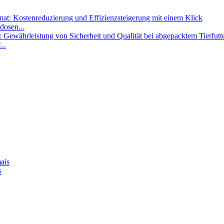
dosen...
..
s