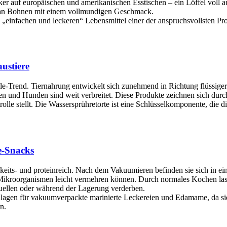
ker auf europäischen und amerikanischen Esstischen – ein Löffel voll
en an Bohnen mit einem vollmundigen Geschmack.
infachen und leckeren“ Lebensmittel einer der anspruchsvollsten Prozes
austiere
style-Trend. Tiernahrung entwickelt sich zunehmend in Richtung flüssige
en und Hunden sind weit verbreitet. Diese Produkte zeichnen sich durch
lle stellt. Die Wassersprühretorte ist eine Schlüsselkomponente, die 
e-Snacks
eits- und proteinreich. Nach dem Vakuumieren befinden sie sich in ein
ikroorganismen leicht vermehren können. Durch normales Kochen lasse
uellen oder während der Lagerung verderben.
lagen für vakuumverpackte marinierte Leckereien und Edamame, da sie 
n.