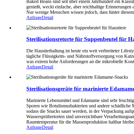
Baked Beans sind seit über einem Jahrhundert ein Klassi
genießt, weckt einfache, aber reichhaltige Erinnerung
Nur wenige Menschen wissen jedoch, dass hinter diesem „e
Anfrage
Detail
Sterilisationsretorte für Suppenbeutel für H
Die Haustierhaltung ist heute ein weit verbreiteter Life
tägliche Flüssigkeits- und Nährstoffversorgung von Katz
was extrem hohe Anforderungen an die mikrobielle Kontro
Anfrage
Detail
Sterilisationsgeräte für marinierte Edamam
Marinierte Lebensmittel und Edamame sind sehr feuchtigk
Sporen wie Botulismusbakterien und andere schädliche M
sodass die Snacks sauer werden, in der Verpackung aufq
Wassersprühretorten sind unverzichtbare Verarbeitungsan
Raumtemperatur für die Massenproduktion haltbar bleibe
Anfrage
Detail