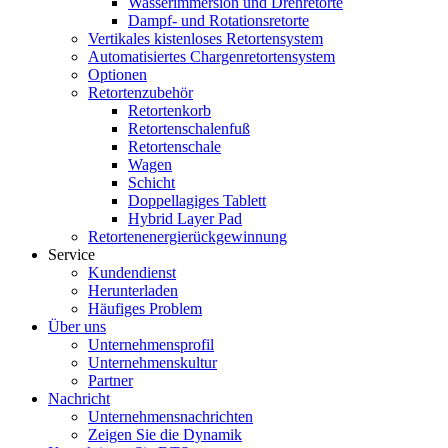
Wasserimmersion und Drehretorte
Dampf- und Rotationsretorte
Vertikales kistenloses Retortensystem
Automatisiertes Chargenretortensystem
Optionen
Retortenzubehör
Retortenkorb
Retortenschalenfuß
Retortenschale
Wagen
Schicht
Doppellagiges Tablett
Hybrid Layer Pad
Retortenenergierückgewinnung
Service
Kundendienst
Herunterladen
Häufiges Problem
Über uns
Unternehmensprofil
Unternehmenskultur
Partner
Nachricht
Unternehmensnachrichten
Zeigen Sie die Dynamik