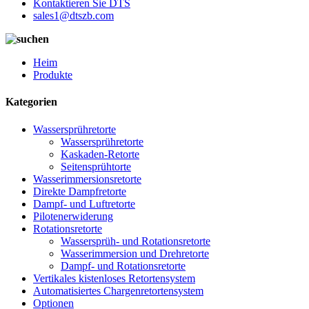
Kontaktieren Sie DTS
sales1@dtszb.com
Heim
Produkte
Kategorien
Wassersprühretorte
Wassersprühretorte
Kaskaden-Retorte
Seitensprühtorte
Wasserimmersionsretorte
Direkte Dampfretorte
Dampf- und Luftretorte
Pilotenerwiderung
Rotationsretorte
Wassersprüh- und Rotationsretorte
Wasserimmersion und Drehretorte
Dampf- und Rotationsretorte
Vertikales kistenloses Retortensystem
Automatisiertes Chargenretortensystem
Optionen