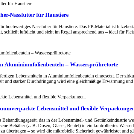
er-Nassfutter für Haustiere
r hochwertiges Nassfutter für Haustiere. Das PP-Material ist hitzebestä
 schließt luftdicht und sieht im Regal ansprechend aus – ideal für Flei
in Aluminiumfolienbeuteln – Wassersprühretorte
rfertigen Lebensmitteln in Aluminiumfolienbeuteln eingesetzt. Der zir
it und starker Durchdringung wird eine gleichmäßige Erwärmung und zuv
akuumverpackte Lebensmittel und flexible Verpackunge
s Behandlungsgerät, das in der Lebensmittel- und Getränkeindustrie weit
ssene Behälter (z. B. Dosen, Gläser, Beutel) in ein kontrolliertes Wass
übertragen – so wird die mikrobielle Sicherheit gewährleistet und glei