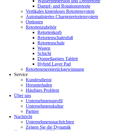
Wasserimmersion und Drehretorte
Dampf- und Rotationsretorte
Vertikales kistenloses Retortensystem
Automatisiertes Chargenretortensystem
Optionen
Retortenzubehör
Retortenkorb
Retortenschalenfuß
Retortenschale
Wagen
Schicht
Doppellagiges Tablett
Hybrid Layer Pad
Retortenenergierückgewinnung
Service
Kundendienst
Herunterladen
Häufiges Problem
Über uns
Unternehmensprofil
Unternehmenskultur
Partner
Nachricht
Unternehmensnachrichten
Zeigen Sie die Dynamik