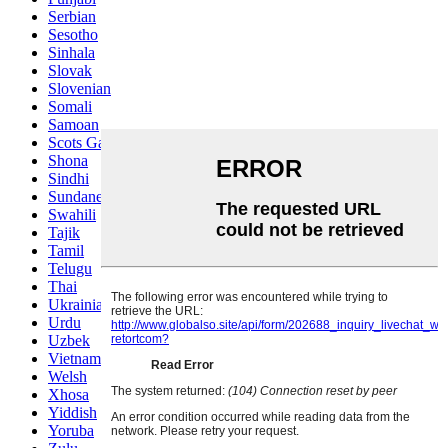
Serbian
Sesotho
Sinhala
Slovak
Slovenian
Somali
Samoan
Scots Gaelic
Shona
Sindhi
Sundanese
Swahili
Tajik
Tamil
Telugu
Thai
Ukrainian
Urdu
Uzbek
Vietnamese
Welsh
Xhosa
Yiddish
Yoruba