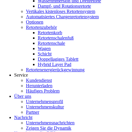
Wasserimmersion und Drehretorte
Dampf- und Rotationsretorte
Vertikales kistenloses Retortensystem
Automatisiertes Chargenretortensystem
Optionen
Retortenzubehör
Retortenkorb
Retortenschalenfuß
Retortenschale
Wagen
Schicht
Doppellagiges Tablett
Hybrid Layer Pad
Retortenenergierückgewinnung
Service
Kundendienst
Herunterladen
Häufiges Problem
Über uns
Unternehmensprofil
Unternehmenskultur
Partner
Nachricht
Unternehmensnachrichten
Zeigen Sie die Dynamik