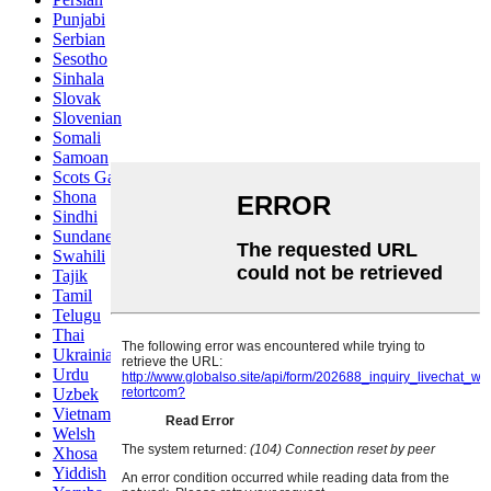
Punjabi
Serbian
Sesotho
Sinhala
Slovak
Slovenian
Somali
Samoan
Scots Gaelic
Shona
Sindhi
Sundanese
Swahili
Tajik
Tamil
Telugu
Thai
Ukrainian
Urdu
Uzbek
Vietnamese
Welsh
Xhosa
Yiddish