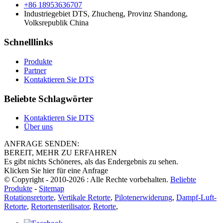
+86 18953636707
Industriegebiet DTS, Zhucheng, Provinz Shandong,
Volksrepublik China
Schnelllinks
Produkte
Partner
Kontaktieren Sie DTS
Beliebte Schlagwörter
Kontaktieren Sie DTS
Über uns
ANFRAGE SENDEN:
BEREIT, MEHR ZU ERFAHREN
Es gibt nichts Schöneres, als das Endergebnis zu sehen.
Klicken Sie hier für eine Anfrage
© Copyright - 2010-2026 : Alle Rechte vorbehalten.
Beliebte
Produkte
-
Sitemap
Rotationsretorte
,
Vertikale Retorte
,
Pilotenerwiderung
,
Dampf-Luft-
Retorte
,
Retortensterilisator
,
Retorte
,