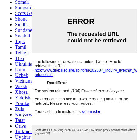
Somali
Samoan
Scots Gaelic
Shona
Sindhi
Sundanese
Swahili
Tajik
Tamil
Telugu
Thai
Ukrainian
Urdu
Uzbek
Vietnamese
Welsh
Xhosa
Yiddish
Yoruba
Zulu
Kinyarwanda
Tatar
Oriya
Turkmen
Uyghur