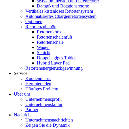
Wasserimmersion und Drehretorte
Dampf- und Rotationsretorte
Vertikales kistenloses Retortensystem
Automatisiertes Chargenretortensystem
Optionen
Retortenzubehör
Retortenkorb
Retortenschalenfuß
Retortenschale
Wagen
Schicht
Doppellagiges Tablett
Hybrid Layer Pad
Retortenenergierückgewinnung
Service
Kundendienst
Herunterladen
Häufiges Problem
Über uns
Unternehmensprofil
Unternehmenskultur
Partner
Nachricht
Unternehmensnachrichten
Zeigen Sie die Dynamik