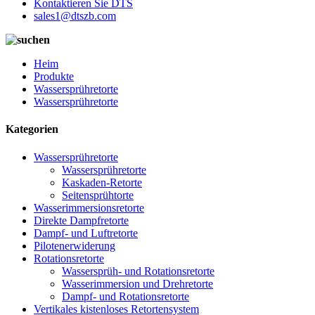
Kontaktieren Sie DTS
sales1@dtszb.com
Heim
Produkte
Wassersprühretorte
Wassersprühretorte
Kategorien
Wassersprühretorte
Wassersprühretorte
Kaskaden-Retorte
Seitensprühtorte
Wasserimmersionsretorte
Direkte Dampfretorte
Dampf- und Luftretorte
Pilotenerwiderung
Rotationsretorte
Wassersprüh- und Rotationsretorte
Wasserimmersion und Drehretorte
Dampf- und Rotationsretorte
Vertikales kistenloses Retortensystem