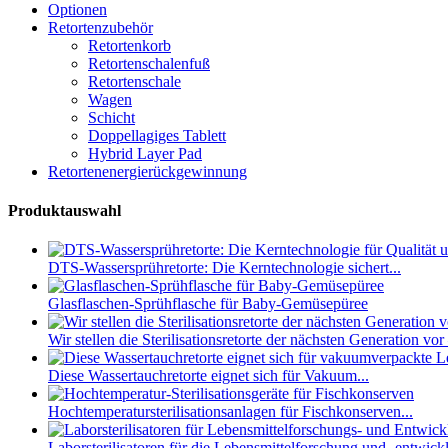
Optionen
Retortenzubehör
Retortenkorb
Retortenschalenfuß
Retortenschale
Wagen
Schicht
Doppellagiges Tablett
Hybrid Layer Pad
Retortenenergierückgewinnung
Produktauswahl
DTS-Wassersprühretorte: Die Kerntechnologie sichert...
Glasflaschen-Sprühflasche für Baby-Gemüsepüree
Wir stellen die Sterilisationsretorte der nächsten Generation vor
Diese Wassertauchretorte eignet sich für Vakuum...
Hochtemperatursterilisationsanlagen für Fischkonserven...
Laborsterilisatoren für die Lebensmittelforschung und -entwickl