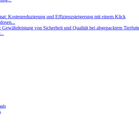
dosen...
..
s