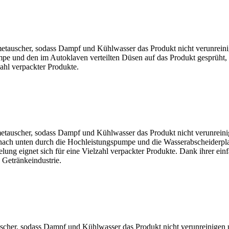
auscher, sodass Dampf und Kühlwasser das Produkt nicht verunreinig
e und den im Autoklaven verteilten Düsen auf das Produkt gesprüht, um
ahl verpackter Produkte.
auscher, sodass Dampf und Kühlwasser das Produkt nicht verunreinig
ch unten durch die Hochleistungspumpe und die Wasserabscheiderplatte 
lung eignet sich für eine Vielzahl verpackter Produkte. Dank ihrer ein
n Getränkeindustrie.
scher, sodass Dampf und Kühlwasser das Produkt nicht verunreinigen 