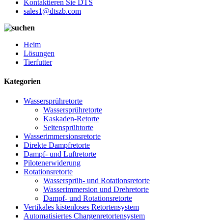
Kontaktieren Sie DTS
sales1@dtszb.com
Heim
Lösungen
Tierfutter
Kategorien
Wassersprühretorte
Wassersprühretorte
Kaskaden-Retorte
Seitensprühtorte
Wasserimmersionsretorte
Direkte Dampfretorte
Dampf- und Luftretorte
Pilotenerwiderung
Rotationsretorte
Wassersprüh- und Rotationsretorte
Wasserimmersion und Drehretorte
Dampf- und Rotationsretorte
Vertikales kistenloses Retortensystem
Automatisiertes Chargenretortensystem