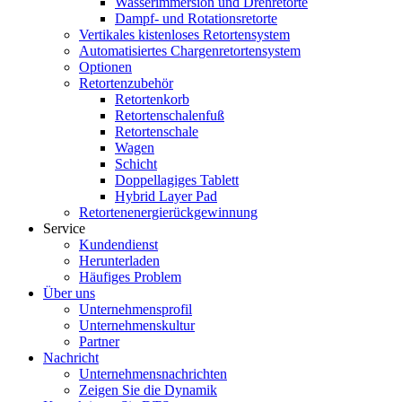
Wasserimmersion und Drehretorte
Dampf- und Rotationsretorte
Vertikales kistenloses Retortensystem
Automatisiertes Chargenretortensystem
Optionen
Retortenzubehör
Retortenkorb
Retortenschalenfuß
Retortenschale
Wagen
Schicht
Doppellagiges Tablett
Hybrid Layer Pad
Retortenenergierückgewinnung
Service
Kundendienst
Herunterladen
Häufiges Problem
Über uns
Unternehmensprofil
Unternehmenskultur
Partner
Nachricht
Unternehmensnachrichten
Zeigen Sie die Dynamik