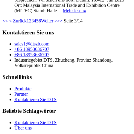
Ort: Malaysia International Trade and Exhibition Centre
(MITEC) Stand: Halle …
Mehr lesen
»
<<
< Zurück
1
2
3
4
5
6
Weiter >
>>
Seite 3/14
Kontaktieren Sie uns
sales1@dtszb.com
+86 18953636707
+86 18953636707
Industriegebiet DTS, Zhucheng, Provinz Shandong,
Volksrepublik China
Schnelllinks
Produkte
Partner
Kontaktieren Sie DTS
Beliebte Schlagwörter
Kontaktieren Sie DTS
Über uns