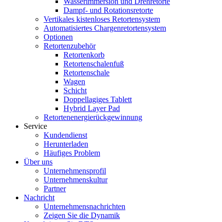
Wasserimmersion und Drehretorte
Dampf- und Rotationsretorte
Vertikales kistenloses Retortensystem
Automatisiertes Chargenretortensystem
Optionen
Retortenzubehör
Retortenkorb
Retortenschalenfuß
Retortenschale
Wagen
Schicht
Doppellagiges Tablett
Hybrid Layer Pad
Retortenenergierückgewinnung
Service
Kundendienst
Herunterladen
Häufiges Problem
Über uns
Unternehmensprofil
Unternehmenskultur
Partner
Nachricht
Unternehmensnachrichten
Zeigen Sie die Dynamik