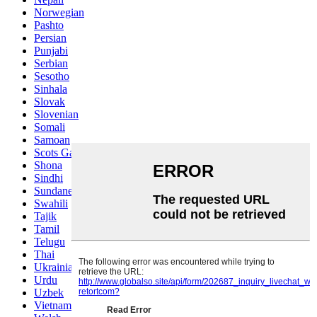
Norwegian
Pashto
Persian
Punjabi
Serbian
Sesotho
Sinhala
Slovak
Slovenian
Somali
Samoan
Scots Gaelic
Shona
Sindhi
Sundanese
Swahili
Tajik
Tamil
Telugu
Thai
Ukrainian
Urdu
Uzbek
Vietnamese