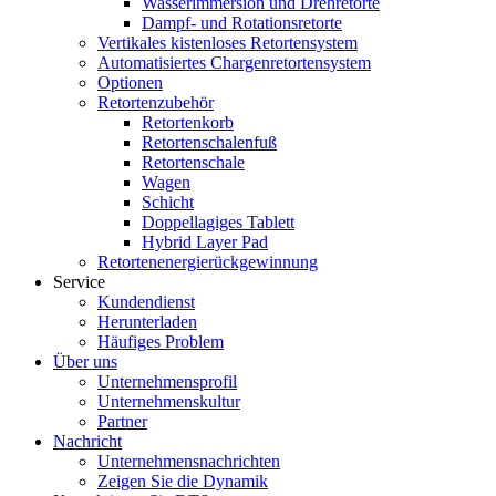
Wasserimmersion und Drehretorte
Dampf- und Rotationsretorte
Vertikales kistenloses Retortensystem
Automatisiertes Chargenretortensystem
Optionen
Retortenzubehör
Retortenkorb
Retortenschalenfuß
Retortenschale
Wagen
Schicht
Doppellagiges Tablett
Hybrid Layer Pad
Retortenenergierückgewinnung
Service
Kundendienst
Herunterladen
Häufiges Problem
Über uns
Unternehmensprofil
Unternehmenskultur
Partner
Nachricht
Unternehmensnachrichten
Zeigen Sie die Dynamik