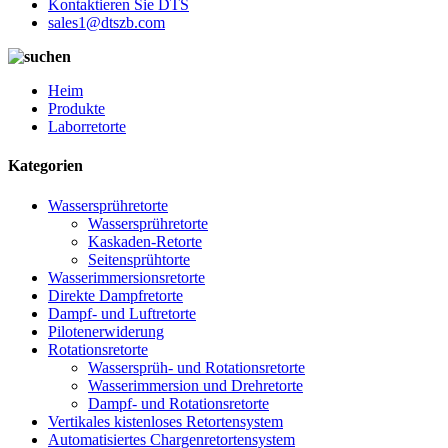
Kontaktieren Sie DTS
sales1@dtszb.com
Heim
Produkte
Laborretorte
Kategorien
Wassersprühretorte
Wassersprühretorte
Kaskaden-Retorte
Seitensprühtorte
Wasserimmersionsretorte
Direkte Dampfretorte
Dampf- und Luftretorte
Pilotenerwiderung
Rotationsretorte
Wassersprüh- und Rotationsretorte
Wasserimmersion und Drehretorte
Dampf- und Rotationsretorte
Vertikales kistenloses Retortensystem
Automatisiertes Chargenretortensystem