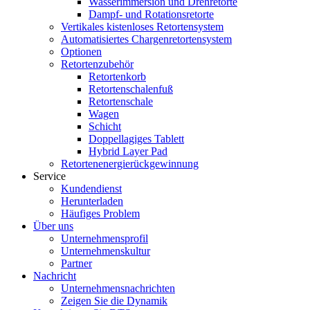
Wasserimmersion und Drehretorte
Dampf- und Rotationsretorte
Vertikales kistenloses Retortensystem
Automatisiertes Chargenretortensystem
Optionen
Retortenzubehör
Retortenkorb
Retortenschalenfuß
Retortenschale
Wagen
Schicht
Doppellagiges Tablett
Hybrid Layer Pad
Retortenenergierückgewinnung
Service
Kundendienst
Herunterladen
Häufiges Problem
Über uns
Unternehmensprofil
Unternehmenskultur
Partner
Nachricht
Unternehmensnachrichten
Zeigen Sie die Dynamik