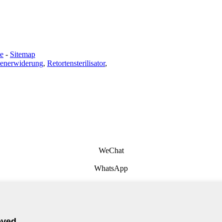
te
-
Sitemap
tenerwiderung
,
Retortensterilisator
,
WeChat
WhatsApp