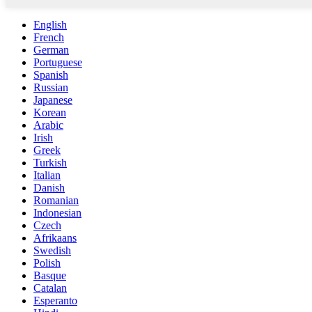
English
French
German
Portuguese
Spanish
Russian
Japanese
Korean
Arabic
Irish
Greek
Turkish
Italian
Danish
Romanian
Indonesian
Czech
Afrikaans
Swedish
Polish
Basque
Catalan
Esperanto