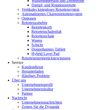
Wasserimmersion und Drehretorte
Dampf- und Rotationsretorte
Vertikales kistenloses Retortensystem
Automatisiertes Chargenretortensystem
Optionen
Retortenzubehör
Retortenkorb
Retortenschalenfuß
Retortenschale
Wagen
Schicht
Doppellagiges Tablett
Hybrid Layer Pad
Retortenenergierückgewinnung
Service
Kundendienst
Herunterladen
Häufiges Problem
Über uns
Unternehmensprofil
Unternehmenskultur
Partner
Nachricht
Unternehmensnachrichten
Zeigen Sie die Dynamik