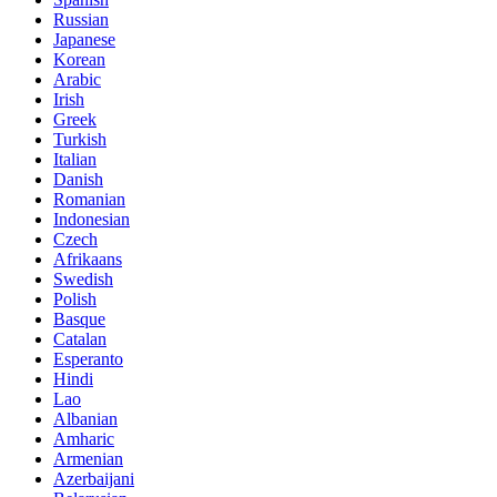
Russian
Japanese
Korean
Arabic
Irish
Greek
Turkish
Italian
Danish
Romanian
Indonesian
Czech
Afrikaans
Swedish
Polish
Basque
Catalan
Esperanto
Hindi
Lao
Albanian
Amharic
Armenian
Azerbaijani