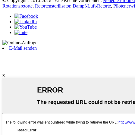
© Copyright - 2010-2026 : Alle Rechte vorbehalten.
Beliebte Produk
Rotationsretorte
,
Retortensterilisator
,
Dampf-Luft-Retorte
,
Pilotenerw
E-Mail senden
x