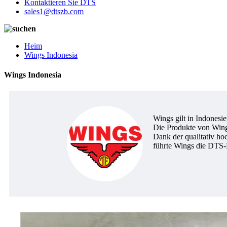
Kontaktieren Sie DTS
sales1@dtszb.com
Heim
Wings Indonesia
Wings Indonesia
Wings gilt in Indonesi
Die Produkte von Wings 
Dank der qualitativ h
führte Wings die DTS-R