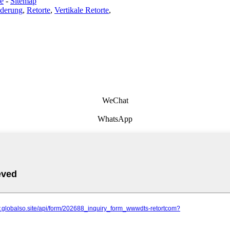
te
-
Sitemap
iderung
,
Retorte
,
Vertikale Retorte
,
WeChat
WhatsApp