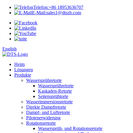
Telefon:
+86 18953636707
E-Mail:
sales1@dtszb.com
English
Heim
Lösungen
Produkte
Wassersprühretorte
Wassersprühretorte
Kaskaden-Retorte
Seitensprühtorte
Wasserimmersionsretorte
Direkte Dampfretorte
Dampf- und Luftretorte
Pilotenerwiderung
Rotationsretorte
Wassersprüh- und Rotationsretorte