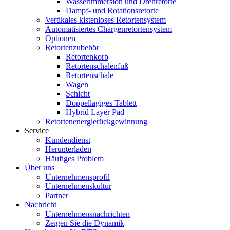
Wasserimmersion und Drehretorte
Dampf- und Rotationsretorte
Vertikales kistenloses Retortensystem
Automatisiertes Chargenretortensystem
Optionen
Retortenzubehör
Retortenkorb
Retortenschalenfuß
Retortenschale
Wagen
Schicht
Doppellagiges Tablett
Hybrid Layer Pad
Retortenenergierückgewinnung
Service
Kundendienst
Herunterladen
Häufiges Problem
Über uns
Unternehmensprofil
Unternehmenskultur
Partner
Nachricht
Unternehmensnachrichten
Zeigen Sie die Dynamik