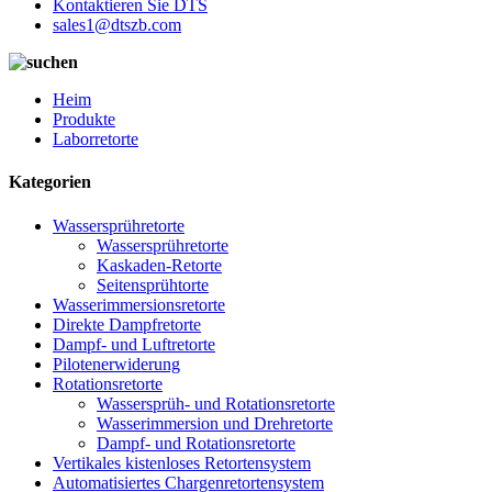
Kontaktieren Sie DTS
sales1@dtszb.com
Heim
Produkte
Laborretorte
Kategorien
Wassersprühretorte
Wassersprühretorte
Kaskaden-Retorte
Seitensprühtorte
Wasserimmersionsretorte
Direkte Dampfretorte
Dampf- und Luftretorte
Pilotenerwiderung
Rotationsretorte
Wassersprüh- und Rotationsretorte
Wasserimmersion und Drehretorte
Dampf- und Rotationsretorte
Vertikales kistenloses Retortensystem
Automatisiertes Chargenretortensystem