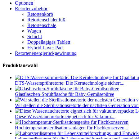
Optionen
Retortenzubehör
Retortenkorb
Retortenschalenfuß
Retortenschale
Wagen
Schicht
Doppellagiges Tablett
Hybrid Layer Pad
Retortenenergierückgewinnung
Produktauswahl
DTS-Wassersprühretorte: Die Kerntechnologie sichert...
Glasflaschen-Sprühflasche für Baby-Gemüsepüree
Wir stellen die Sterilisationsretorte der nächsten Generation vor
Diese Wassertauchretorte eignet sich für Vakuum...
Hochtemperatursterilisationsanlagen für Fischkonserven...
Laborsterilisatoren für die Lebensmittelforschung und -entwickl