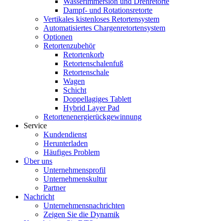
Wasserimmersion und Drehretorte
Dampf- und Rotationsretorte
Vertikales kistenloses Retortensystem
Automatisiertes Chargenretortensystem
Optionen
Retortenzubehör
Retortenkorb
Retortenschalenfuß
Retortenschale
Wagen
Schicht
Doppellagiges Tablett
Hybrid Layer Pad
Retortenenergierückgewinnung
Service
Kundendienst
Herunterladen
Häufiges Problem
Über uns
Unternehmensprofil
Unternehmenskultur
Partner
Nachricht
Unternehmensnachrichten
Zeigen Sie die Dynamik