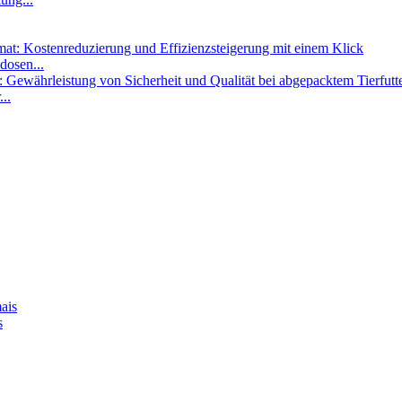
dosen...
..
s